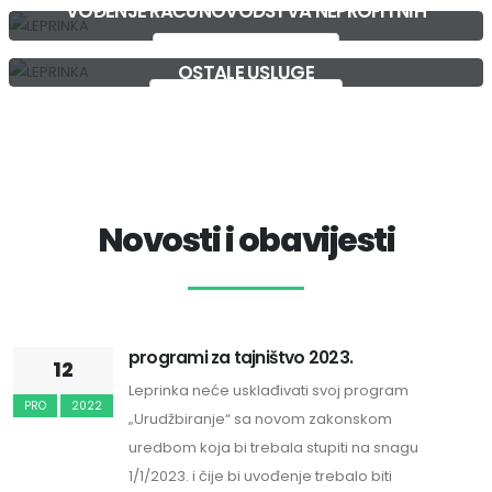
VOĐENJE RAČUNOVODSTVA NEPROFITNIH
POGLEDAJTE PONUDU
ORGANIZACIJA
POGLEDATE PONUDU
OSTALE USLUGE
POGLEDAJTE PONUDU
Novosti i obavijesti
programi za tajništvo 2023.
12
Leprinka neće usklađivati svoj program
PRO
2022
„Urudžbiranje“ sa novom zakonskom
uredbom koja bi trebala stupiti na snagu
1/1/2023. i čije bi uvođenje trebalo biti