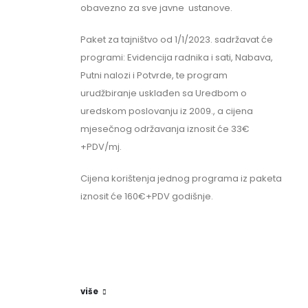
obavezno za sve javne ustanove.
Paket za tajništvo od 1/1/2023. sadržavat će
programi: Evidencija radnika i sati, Nabava,
Putni nalozi i Potvrde, te program
urudžbiranje usklađen sa Uredbom o
uredskom poslovanju iz 2009., a cijena
mjesečnog održavanja iznosit će 33€
+PDV/mj.
Cijena korištenja jednog programa iz paketa
iznosit će 160€+PDV godišnje.
više