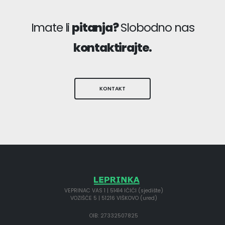
Imate li
pitanja?
Slobodno nas
kontaktirajte.
KONTAKT
VEPRINAC VAS 1 | 51414 IČIĆI (sjedište)
VOZIŠĆE 5 | 51216 VIŠKOVO (ured)
OIB: 27332507825