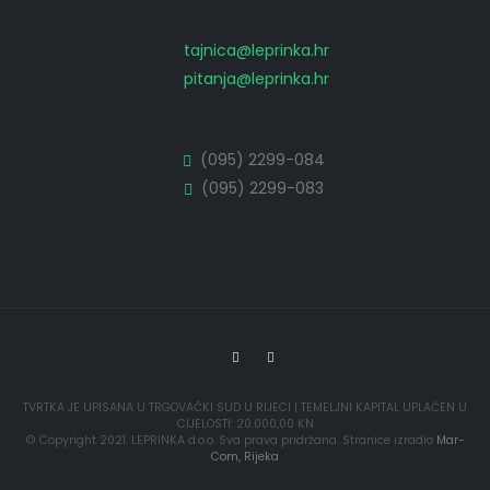
tajnica@leprinka.hr
pitanja@leprinka.hr
(095) 2299-084
(095) 2299-083
TVRTKA JE UPISANA U TRGOVAČKI SUD U RIJECI | TEMELJNI KAPITAL UPLAĆEN U
CIJELOSTI: 20.000,00 KN
© Copyright 2021. LEPRINKA d.o.o. Sva prava pridržana. Stranice izradio
Mar-
Com, Rijeka