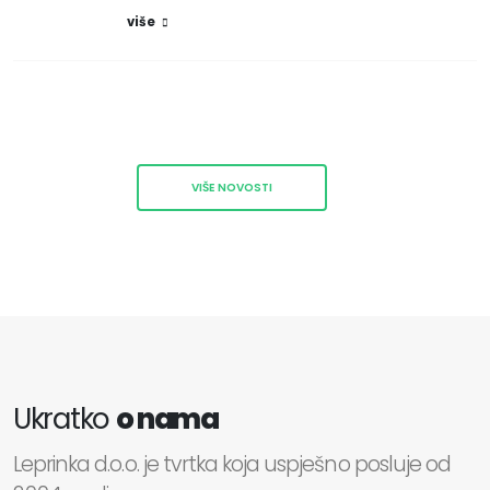
više
VIŠE NOVOSTI
Ukratko
o nama
Leprinka d.o.o. je tvrtka koja uspješno posluje od