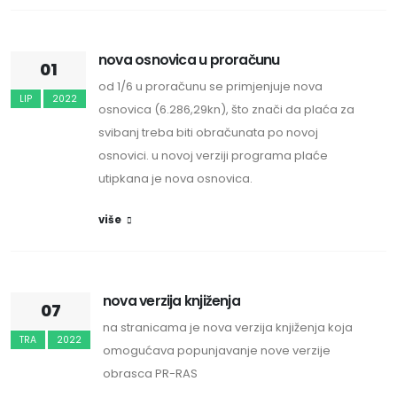
nova osnovica u proračunu
01
od 1/6 u proračunu se primjenjuje nova
LIP
2022
osnovica (6.286,29kn), što znači da plaća za
svibanj treba biti obračunata po novoj
osnovici. u novoj verziji programa plaće
utipkana je nova osnovica.
više
nova verzija knjiženja
07
na stranicama je nova verzija knjiženja koja
TRA
2022
omogućava popunjavanje nove verzije
obrasca PR-RAS