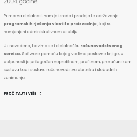
2004. godine.
Primarna djelatnost nam je izrada i prodaja te održavanje
programskih rješenja vlastite proizvodnje
, koji su
namjenjeni administrativnom osoblju.
Uz navedeno, bavimo se i djelatnošću
računovodstvenog
servisa.
Software pomoću kojeg vodimo poslovne knjige, u
potpunosti je prilagođen neprofitnom, profitnom, proračunskom
sustavu kao i sustavu računovodstva obrtnika i slobodnih
zanimanja.
PROČITAJTE VIŠE